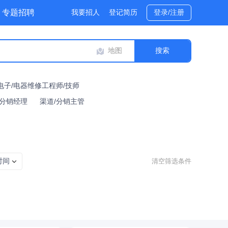
专题招聘
我要招人
登记简历
登录/注册
地图
电子/电器维修工程师/技师
/分销经理
渠道/分销主管
时间
清空筛选条件