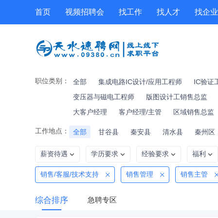
首页
视频招聘会
找工作
找人才
找企业
工具箱
公招
技能提升
职位专题
职位类别：
全部
集成电路IC设计/应用工程师
IC验证
变压器与磁电工程师
版图设计工销售总监
大客户经理
客户经理/主管
区域销售总监
工作地点：
全部
甘谷县
秦安县
清水县
秦州区
薪资待遇
学历要求
经验要求
福利
销售/客服/技术支持
销售管理
销售主管
综合排序
急聘专区