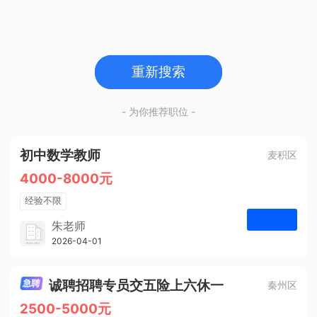
重新搜索
- 为你推荐职位 -
初中数学教师
麦积区
4000-8000元
经验不限
学历不限
朱老师
博学启智教育
2026-04-01
申请
1人
诚聘招聘专员交五险上六休一
秦州区
2500-5000元