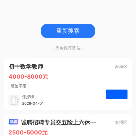
重新搜索
- 为你推荐职位 -
初中数学教师
麦积区
4000-8000元
经验不限
学历不限
朱老师
博学启智教育
2026-04-01
申请
1人
诚聘招聘专员交五险上六休一
秦州区
2500-5000元