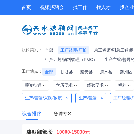
首页
视频招聘会
找工作
找人才
找企业
工具箱
公招
技能提升
职位专题
职位类别：
全部
工厂经理/厂长
总工程师/副总工程师
生产计划/物料管理（PMC）
生产主管/督导/
工作地点：
全部
甘谷县
秦安县
清水县
秦州区
薪资待遇
学历要求
经验要求
福利
生产/营运/采购/物流
生产/营运
工厂经理/
综合排序
急聘专区
成型部部长
10000-15000元