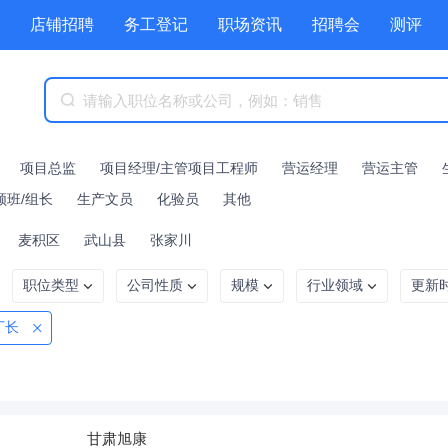
店铺招聘
务工登记
职场资讯
招聘会
测评
项目总监
项目经理/主管项目工程师
营运经理
营运主管
领班/组长
生产文员
化验员
其他
麦积区
武山县
张家川
职位类型
公司性质
规模
行业领域
更新
厂长
甘肃旭康