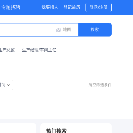
专题招聘
我要招人
登记简历
登录/注册
地图
生产总监
生产经理/车间主任
时间
清空筛选条件
热门搜索