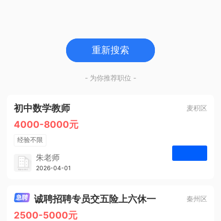
重新搜索
- 为你推荐职位 -
初中数学教师
麦积区
4000-8000元
经验不限
学历不限
朱老师
博学启智教育
2026-04-01
申请
1人
诚聘招聘专员交五险上六休一
秦州区
2500-5000元