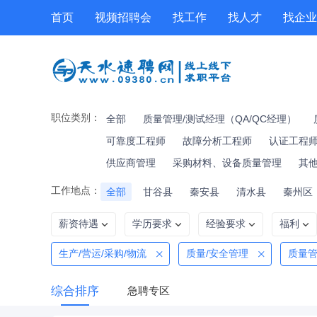
首页
视频招聘会
找工作
找人才
找企业
工具箱
公招
技能提升
职位专题
职位类别：
全部
质量管理/测试经理（QA/QC经理）
可靠度工程师
故障分析工程师
认证工程师
供应商管理
采购材料、设备质量管理
其
工作地点：
全部
甘谷县
秦安县
清水县
秦州区
薪资待遇
学历要求
经验要求
福利
生产/营运/采购/物流
质量/安全管理
质量管
综合排序
急聘专区