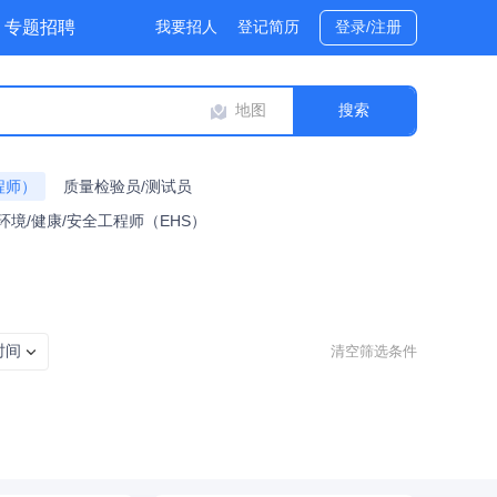
专题招聘
我要招人
登记简历
登录/注册
地图
程师）
质量检验员/测试员
环境/健康/安全工程师（EHS）
时间
清空筛选条件