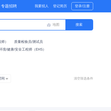
专题招聘
我要招人
登记简历
登录/注册
地图
程师）
质量检验员/测试员
环境/健康/安全工程师（EHS）
时间
清空筛选条件