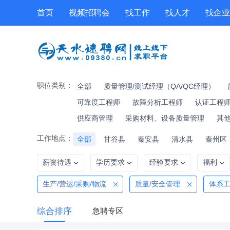
首页
视频招聘会
找工作
找人才
找企业
工具箱
公招
技能提升
职位专题
职位类别：
全部
质量管理/测试经理（QA/QC经理）
可靠度工程师
故障分析工程师
认证工程师
供应商管理
采购材料、设备质量管理
其
工作地点：
全部
甘谷县
秦安县
清水县
秦州区
薪资待遇
学历要求
经验要求
福利
生产/营运/采购/物流
质量/安全管理
体系工
综合排序
急聘专区