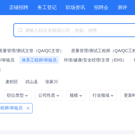
店铺招聘
务工登记
职场资讯
招聘会
测评
质量管理/测试主管（QA/QC主管）
质量管理/测试工程师（QA/QC工
/审核员
体系工程师/审核员
环境/健康/安全经理/主管（EHS）
他
麦积区
武山县
张家川
职位类型
公司性质
规模
行业领域
更新
程师/审核员