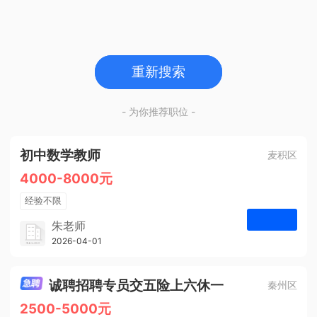
重新搜索
- 为你推荐职位 -
初中数学教师
麦积区
4000-8000元
经验不限
学历不限
朱老师
博学启智教育
2026-04-01
申请
1人
诚聘招聘专员交五险上六休一
秦州区
2500-5000元