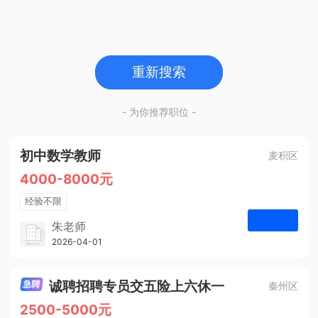
重新搜索
- 为你推荐职位 -
初中数学教师
麦积区
4000-8000元
经验不限
学历不限
朱老师
博学启智教育
2026-04-01
申请
1人
诚聘招聘专员交五险上六休一
秦州区
2500-5000元