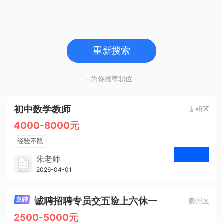
重新搜索
- 为你推荐职位 -
初中数学教师
麦积区
4000-8000元
经验不限
学历不限
朱老师
博学启智教育
2026-04-01
申请
1人
诚聘招聘专员交五险上六休一
秦州区
2500-5000元