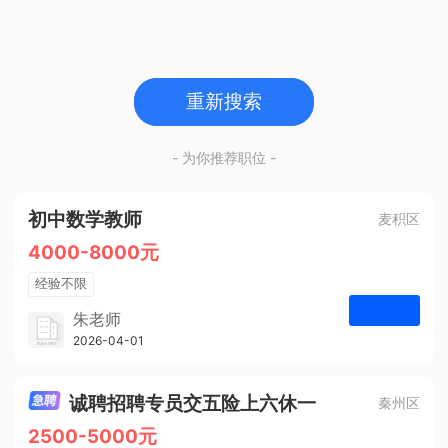
重新搜索
- 为你推荐职位 -
初中数学教师
麦积区
4000-8000元
经验不限
学历不限
朱老师
博学启智教育
2026-04-01
申请
1人
诚聘招聘专员交五险上六休一
秦州区
2500-5000元