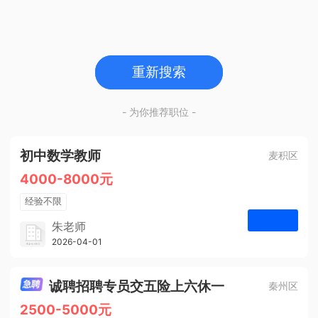
重新搜索
- 为你推荐职位 -
初中数学教师
麦积区
4000-8000元
经验不限
学历不限
朱老师
博学启智教育
2026-04-01
申请
1人
诚聘招聘专员交五险上六休一
秦州区
2500-5000元