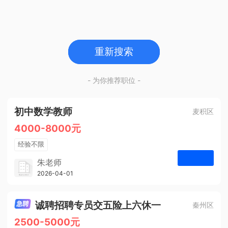
重新搜索
- 为你推荐职位 -
初中数学教师
麦积区
4000-8000元
经验不限
学历不限
朱老师
博学启智教育
2026-04-01
申请
1人
诚聘招聘专员交五险上六休一
秦州区
2500-5000元