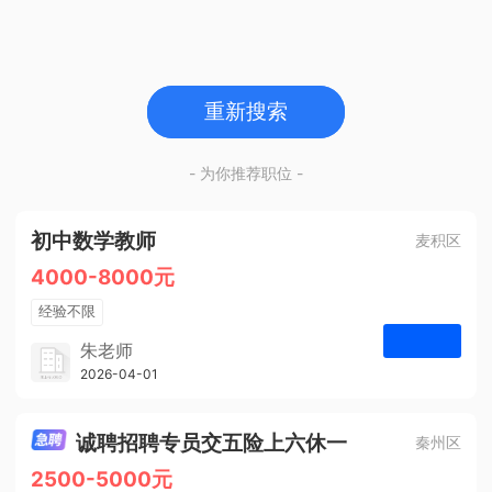
重新搜索
- 为你推荐职位 -
初中数学教师
麦积区
4000-8000元
经验不限
学历不限
朱老师
博学启智教育
2026-04-01
申请
1人
诚聘招聘专员交五险上六休一
秦州区
2500-5000元