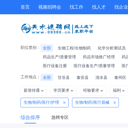
首页
视频招聘会
找工作
找人才
找企业
工具箱
公招
技能提升
职位专题
职位类别：
全部
生物工程/生物制药
化学分析测试员
药品生产/质量管理
药品市场推广经理
药
医疗设备注册
医疗设备生产/质量管理
医
工作地点：
全部
甘谷县
秦安县
清水县
秦州区
薪资待遇
学历要求
经验要求
福利
生物/制药/医疗/护理
生物/制药/医疗器械
综合排序
急聘专区