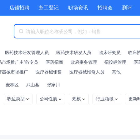
店铺招聘
务工登记
职场资讯
招聘会
测评
医药技术研发管理人员
医药技术研发人员
临床研究员
临床
品市场推广主管/专员
医药招商
政府事务管理
招投标管理
医
疗器械市场推广
医疗器械销售
医疗器械维修人员
其他
麦积区
武山县
张家川
职位类型
公司性质
规模
行业领域
更新