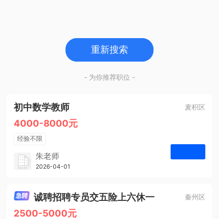
重新搜索
- 为你推荐职位 -
初中数学教师
麦积区
4000-8000元
经验不限
学历不限
朱老师
博学启智教育
2026-04-01
申请
1人
诚聘招聘专员交五险上六休一
秦州区
2500-5000元