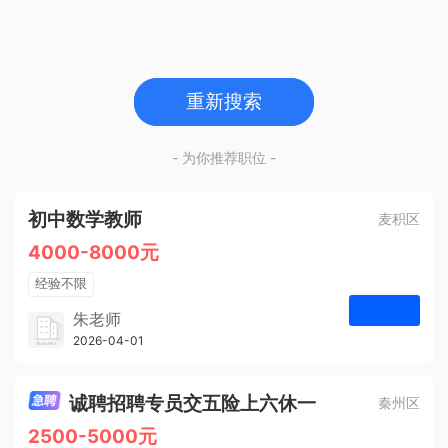
重新搜索
- 为你推荐职位 -
初中数学教师
麦积区
4000-8000元
经验不限
学历不限
朱老师
博学启智教育
2026-04-01
申请
1人
诚聘招聘专员交五险上六休一
秦州区
2500-5000元