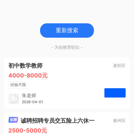
重新搜索
- 为你推荐职位 -
初中数学教师
麦积区
4000-8000元
经验不限
学历不限
朱老师
博学启智教育
2026-04-01
申请
1人
诚聘招聘专员交五险上六休一
秦州区
2500-5000元