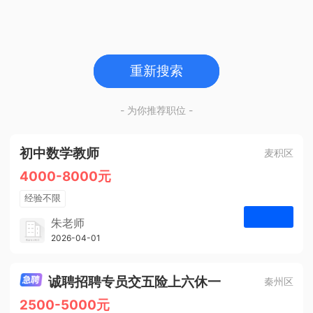
重新搜索
- 为你推荐职位 -
初中数学教师
麦积区
4000-8000元
经验不限
学历不限
朱老师
博学启智教育
2026-04-01
申请
1人
诚聘招聘专员交五险上六休一
秦州区
2500-5000元