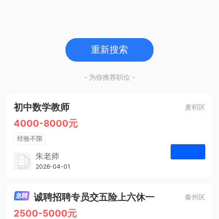
重新搜索
- 为你推荐职位 -
初中数学教师
麦积区
4000-8000元
经验不限
学历不限
朱老师
博学启智教育
2026-04-01
申请
1人
诚聘招聘专员交五险上六休一
秦州区
2500-5000元