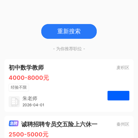
重新搜索
- 为你推荐职位 -
初中数学教师
麦积区
4000-8000元
经验不限
学历不限
朱老师
博学启智教育
2026-04-01
申请
1人
诚聘招聘专员交五险上六休一
秦州区
2500-5000元