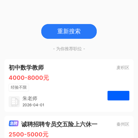
重新搜索
- 为你推荐职位 -
初中数学教师
麦积区
4000-8000元
经验不限
学历不限
朱老师
博学启智教育
2026-04-01
申请
1人
诚聘招聘专员交五险上六休一
秦州区
2500-5000元