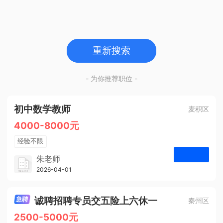
重新搜索
- 为你推荐职位 -
初中数学教师
麦积区
4000-8000元
经验不限
学历不限
朱老师
博学启智教育
2026-04-01
申请
1人
诚聘招聘专员交五险上六休一
秦州区
2500-5000元