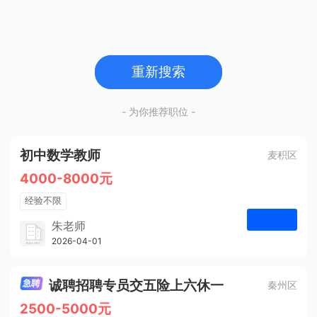
重新搜索
- 为你推荐职位 -
初中数学教师
麦积区
4000-8000元
经验不限
学历不限
朱老师
博学启智教育
2026-04-01
申请
1人
诚聘招聘专员交五险上六休一
秦州区
2500-5000元