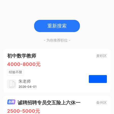
重新搜索
- 为你推荐职位 -
初中数学教师
麦积区
4000-8000元
经验不限
学历不限
朱老师
博学启智教育
2026-04-01
申请
1人
诚聘招聘专员交五险上六休一
秦州区
2500-5000元