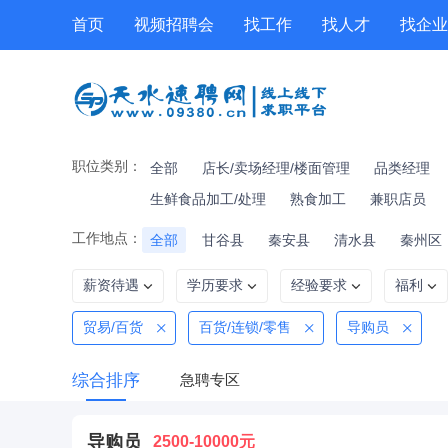
首页
视频招聘会
找工作
找人才
找企业
工具箱
公招
技能提升
职位专题
职位类别：
全部
店长/卖场经理/楼面管理
品类经理
生鲜食品加工/处理
熟食加工
兼职店员
工作地点：
全部
甘谷县
秦安县
清水县
秦州区
薪资待遇
学历要求
经验要求
福利
贸易/百货
百货/连锁/零售
导购员
综合排序
急聘专区
导购员
2500-10000元