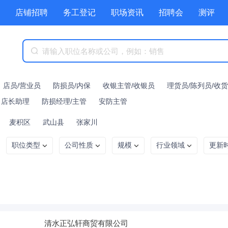
店铺招聘
务工登记
职场资讯
招聘会
测评
店员/营业员
防损员/内保
收银主管/收银员
理货员/陈列员/收
店长助理
防损经理/主管
安防主管
麦积区
武山县
张家川
职位类型
公司性质
规模
行业领域
更新
清水正弘轩商贸有限公司