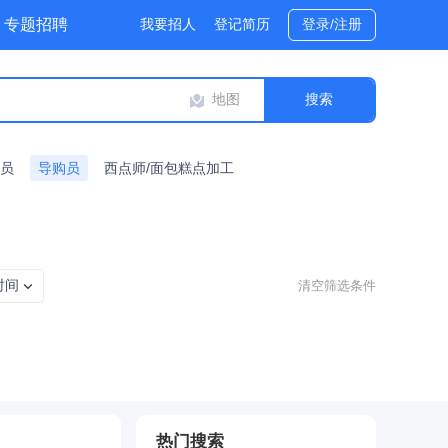
专题招聘
我要招人
登记简历
登录/注册
地图
货员
导购员
西点师/面包糕点加工
时间
清空筛选条件
热门搜索