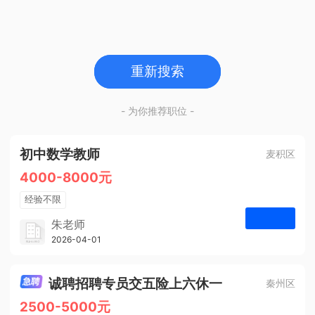
重新搜索
- 为你推荐职位 -
初中数学教师
麦积区
4000-8000元
经验不限
学历不限
朱老师
博学启智教育
2026-04-01
申请
1人
诚聘招聘专员交五险上六休一
秦州区
2500-5000元