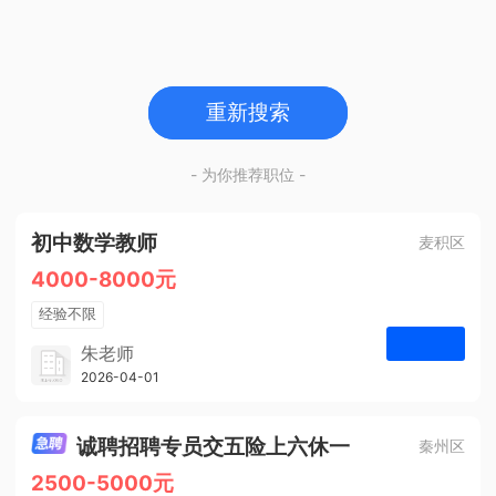
重新搜索
- 为你推荐职位 -
初中数学教师
麦积区
4000-8000元
经验不限
学历不限
朱老师
博学启智教育
2026-04-01
申请
1人
诚聘招聘专员交五险上六休一
秦州区
2500-5000元