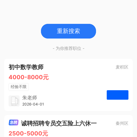
重新搜索
- 为你推荐职位 -
初中数学教师
麦积区
4000-8000元
经验不限
学历不限
朱老师
博学启智教育
2026-04-01
申请
1人
诚聘招聘专员交五险上六休一
秦州区
2500-5000元