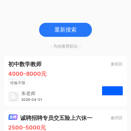
重新搜索
- 为你推荐职位 -
初中数学教师
麦积区
4000-8000元
经验不限
学历不限
朱老师
博学启智教育
2026-04-01
申请
1人
诚聘招聘专员交五险上六休一
秦州区
2500-5000元