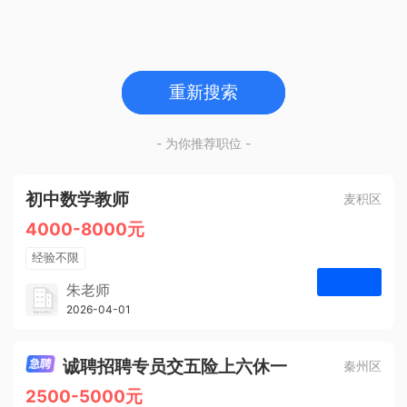
重新搜索
- 为你推荐职位 -
初中数学教师
麦积区
4000-8000元
经验不限
学历不限
朱老师
博学启智教育
2026-04-01
申请
1人
诚聘招聘专员交五险上六休一
秦州区
2500-5000元