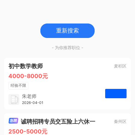
重新搜索
- 为你推荐职位 -
初中数学教师
麦积区
4000-8000元
经验不限
学历不限
朱老师
博学启智教育
2026-04-01
申请
1人
诚聘招聘专员交五险上六休一
秦州区
2500-5000元