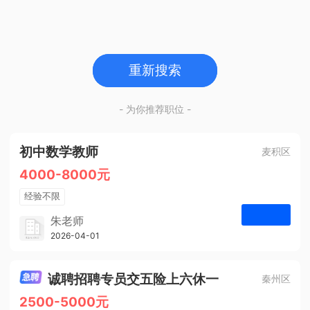
重新搜索
- 为你推荐职位 -
初中数学教师
麦积区
4000-8000元
经验不限
学历不限
朱老师
博学启智教育
2026-04-01
申请
1人
诚聘招聘专员交五险上六休一
秦州区
2500-5000元