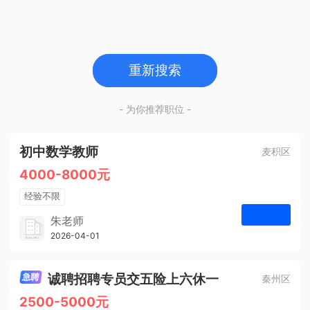
重新搜索
- 为你推荐职位 -
初中数学教师
麦积区
4000-8000元
经验不限
学历不限
朱老师
博学启智教育
2026-04-01
申请
1人
诚聘招聘专员交五险上六休一
秦州区
2500-5000元