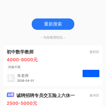
重新搜索
- 为你推荐职位 -
初中数学教师
麦积区
4000-8000元
经验不限
学历不限
朱老师
博学启智教育
2026-04-01
申请
1人
诚聘招聘专员交五险上六休一
秦州区
2500-5000元