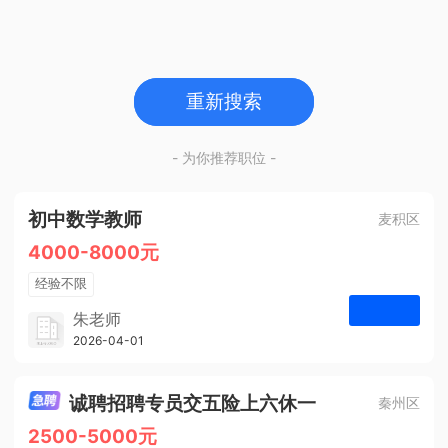
重新搜索
- 为你推荐职位 -
初中数学教师
麦积区
4000-8000元
经验不限
学历不限
朱老师
博学启智教育
2026-04-01
申请
1人
诚聘招聘专员交五险上六休一
秦州区
2500-5000元