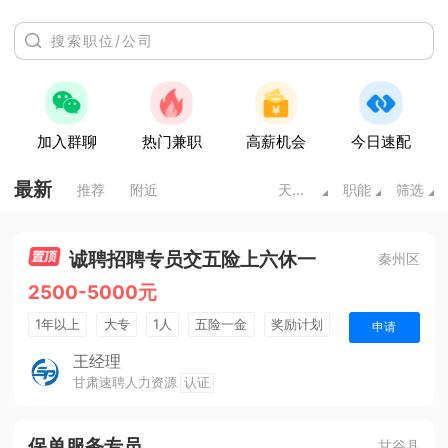
加入群聊
热门兼职
高薪机会
今日速配
最新
推荐
附近
天水甘肃
职能
筛选
诚聘招聘专员交五险上六休一
秦州区
2500-5000元
1年以上
大专
1人
五险一金
奖励计划
申请
销售奖金
王经理
甘肃速聘人力资源
认证
保单服务专员
甘谷县