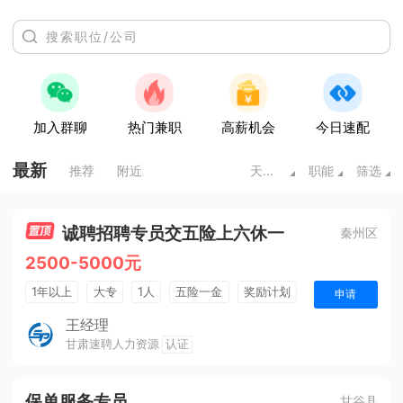
加入群聊
热门兼职
高薪机会
今日速配
最新
推荐
附近
天水甘肃
职能
筛选
诚聘招聘专员交五险上六休一
秦州区
2500-5000元
1年以上
大专
1人
五险一金
奖励计划
申请
销售奖金
王经理
甘肃速聘人力资源
认证
保单服务专员
甘谷县