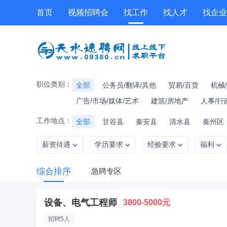
首页
视频招聘会
找工作
找人才
找企业
工具箱
公招
技能提升
职位专题
职位类别：
全部
公务员/翻译/其他
贸易/百货
机械
广告/市场/媒体/艺术
建筑/房地产
人事/行
工作地点：
全部
甘谷县
秦安县
清水县
秦州区
薪资待遇
学历要求
经验要求
福利
综合排序
急聘专区
设备、电气工程师
3800-5000元
招聘5人