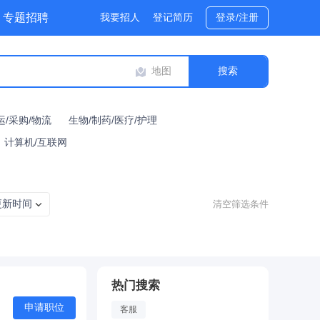
专题招聘
我要招人
登记简历
登录/注册
地图
运/采购/物流
生物/制药/医疗/护理
计算机/互联网
更新时间
清空筛选条件
热门搜索
申请职位
客服