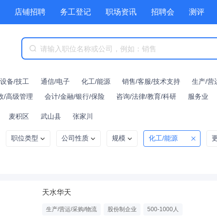
店铺招聘
务工登记
职场资讯
招聘会
测评
/设备/技工
通信/电子
化工/能源
销售/客服/技术支持
生产/营
政/高级管理
会计/金融/银行/保险
咨询/法律/教育/科研
服务业
麦积区
武山县
张家川
职位类型
公司性质
规模
化工/能源
天水华天
生产/营运/采购/物流
股份制企业
500-1000人