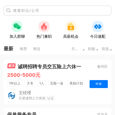
加入群聊
热门兼职
高薪机会
今日速配
最新
推荐
附近
天水甘肃
职能
筛选
诚聘招聘专员交五险上六休一
秦州区
2500-5000元
1年以上
大专
1人
五险一金
奖励计划
申请
销售奖金
王经理
甘肃速聘人力资源
认证
保单服务专员
甘谷县