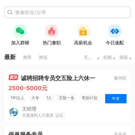
加入群聊
热门兼职
高薪机会
今日速配
最新
推荐
附近
天水甘肃
职能
筛选
诚聘招聘专员交五险上六休一
秦州区
2500-5000元
1年以上
大专
1人
五险一金
奖励计划
申请
销售奖金
王经理
甘肃速聘人力资源
认证
保单服务专员
甘谷县